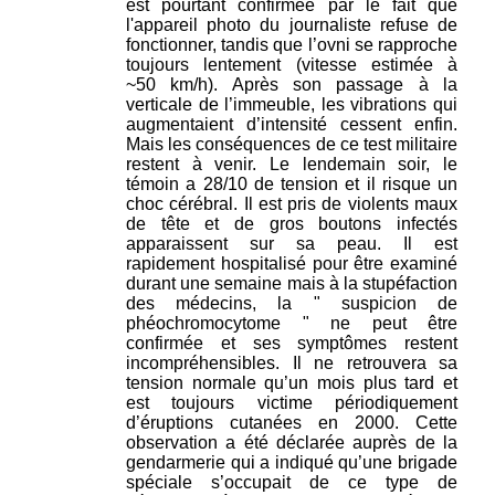
est pourtant confirmée par le fait que
l'appareil photo du journaliste refuse de
fonctionner, tandis que l’ovni se rapproche
toujours lentement (vitesse estimée à
~50 km/h). Après son passage à la
verticale de l’immeuble, les vibrations qui
augmentaient d’intensité cessent enfin.
Mais les conséquences de ce test militaire
restent à venir. Le lendemain soir, le
témoin a 28/10 de tension et il risque un
choc cérébral. Il est pris de violents maux
de tête et de gros boutons infectés
apparaissent sur sa peau. Il est
rapidement hospitalisé pour être examiné
durant une semaine mais à la stupéfaction
des médecins, la " suspicion de
phéochromocytome " ne peut être
confirmée et ses symptômes restent
incompréhensibles. Il ne retrouvera sa
tension normale qu’un mois plus tard et
est toujours victime périodiquement
d’éruptions cutanées en 2000. Cette
observation a été déclarée auprès de la
gendarmerie qui a indiqué qu’une brigade
spéciale s’occupait de ce type de