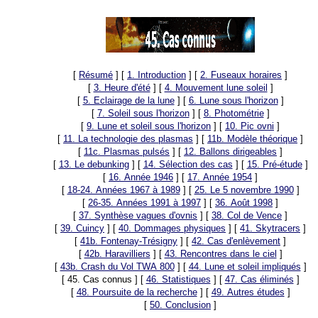
[
Résumé
]
[
1. Introduction
]
[
2. Fuseaux horaires
]
[
3. Heure d'été
]
[
4. Mouvement lune soleil
]
[
5. Eclairage de la lune
]
[
6. Lune sous l'horizon
]
[
7. Soleil sous l'horizon
]
[
8. Photométrie
]
[
9. Lune et soleil sous l'horizon
]
[
10. Pic ovni
]
[
11. La technologie des plasmas
]
[
11b. Modèle théorique
]
[
11c. Plasmas pulsés
]
[
12. Ballons dirigeables
]
[
13. Le debunking
]
[
14. Sélection des cas
]
[
15. Pré-étude
]
[
16. Année 1946
]
[
17. Année 1954
]
[
18-24. Années 1967 à 1989
]
[
25. Le 5 novembre 1990
]
[
26-35. Années 1991 à 1997
]
[
36. Août 1998
]
[
37. Synthèse vagues d'ovnis
]
[
38. Col de Vence
]
[
39. Cuincy
]
[
40. Dommages physiques
]
[
41. Skytracers
]
[
41b. Fontenay-Trésigny
]
[
42. Cas d'enlèvement
]
[
42b. Haravilliers
]
[
43. Rencontres dans le ciel
]
[
43b. Crash du Vol TWA 800
]
[
44. Lune et soleil impliqués
]
[ 45. Cas connus ]
[
46. Statistiques
]
[
47. Cas éliminés
]
[
48. Poursuite de la recherche
]
[
49. Autres études
]
[
50. Conclusion
]