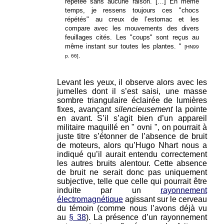
répétée sans aucune raison. […] En même
temps, je ressens toujours ces "chocs
répétés" au creux de l’estomac et les
compare avec les mouvements des divers
feuillages cités. Les "coups" sont reçus au
même instant sur toutes les plantes. "
[HN99
.
p. 66]
Levant les yeux, il observe alors avec les
jumelles dont il s’est saisi, une masse
sombre triangulaire éclairée de lumières
fixes, avançant
silencieusement
la pointe
en avant. S’il s’agit bien d’un appareil
militaire maquillé en " ovni ", on pourrait à
juste titre s’étonner de l’absence de bruit
de moteurs, alors qu’Hugo Nhart nous a
indiqué qu’il aurait entendu correctement
les autres bruits alentour. Cette absence
de bruit ne serait donc pas uniquement
subjective, telle que celle qui pourrait être
induite par un
rayonnement
électromagnétique
agissant sur le cerveau
du témoin (comme nous l’avons déjà vu
au
§ 38
). La présence d’un rayonnement