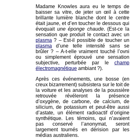
Madame Knowles aura eu le temps de
baisser sa vitre, de jeter un œil à cette
brillante lumière blanche dont le centre
était jaune, et d’en toucher le dessous qui
évoquait
une éponge chaude
. (Est-ce la
sensation que produit le contact avec un
plasma
? – Est-il possible de toucher un
plasma
d’une telle intensité sans se
brûler ? – A-t-elle vraiment touché l’ovni
ou simplement éprouvé une sensation
subjective, perturbée par le
champ
électromagnétique
ambiant ?).
Après ces événements, une bosse (en
creux bizarrement) subsistera sur le toit de
la voiture et les analyses de la poussière
retrouvée révéleront la présence
d’oxygène, de carbone, de calcium, de
silicium, de potassium et peut-être aussi
d’astate, un élément radioactif d’origine
synthétique. Les témoins, qui n’avaient
pas conservé l’anonymat, seront
largement tournés en dérision par les
médias australiens.