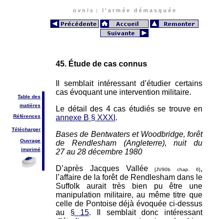
o v n i s : l ' a r m é e d é m a s q u é e
45. Étude de cas connus
Il semblait intéressant d’étudier certains
cas évoquant une intervention militaire.
Table des
matières
Le détail des 4 cas étudiés se trouve en
annexe B § XXXI
.
Références
Télécharger
Bases de Bentwaters et Woodbridge, forêt
Ouvrage
de Rendlesham (Angleterre), nuit du
imprimé
27 au 28 décembre 1980
D’après Jacques Vallée
,
[JV90b chap. 6]
l’affaire de la forêt de Rendlesham dans le
Suffolk aurait très bien pu être une
manipulation militaire, au même titre que
celle de Pontoise déjà évoquée ci-dessus
au
§ 15
. Il semblait donc intéressant