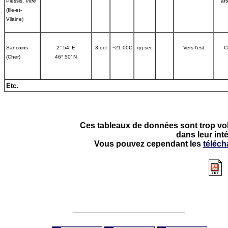
Plessis,
Vitré
atte
(Ille-et-
Vilaine)
Sancoins
2° 54’ E
3 oct
~21:00C
qq sec
Vers l’est
Ci
(Cher)
46° 50’ N
Etc
.
Ces tableaux de données sont trop vol
dans leur inté
Vous pouvez cependant les
téléch