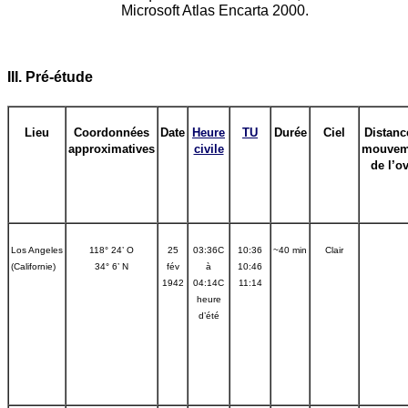
Microsoft Atlas Encarta 2000.
III. Pré-étude
Lieu
Coordonnées
Date
Heure
TU
Durée
Ciel
Distanc
approximatives
civile
mouvem
de l’o
Los Angeles
118° 24’ O
25
03:36C
10:36
~40 min
Clair
(Californie)
34° 6’ N
fév
à
10:46
1942
04:14C
11:14
heure
d’été