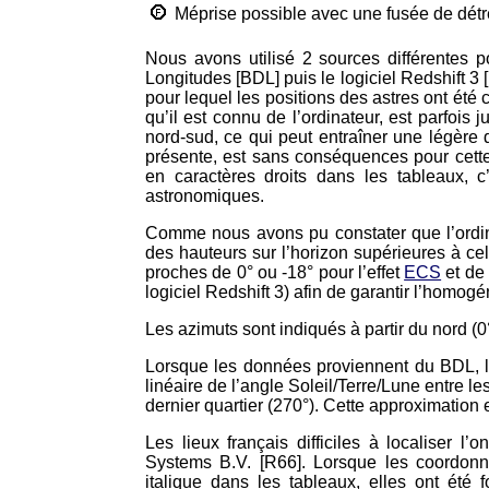
Méprise possible avec une fusée de dét
Nous avons utilisé 2 sources différentes p
Longitudes [BDL] puis le logiciel Redshift 3 
pour lequel les positions des astres ont été 
qu’il est connu de l’ordinateur, est parfois 
nord-sud, ce qui peut entraîner une légère 
présente, est sans conséquences pour cett
en caractères droits dans les tableaux, c
astronomiques.
Comme nous avons pu constater que l’ordina
des hauteurs sur l’horizon supérieures à cell
proches de 0° ou -18° pour l’effet
ECS
et de 
logiciel Redshift 3) afin de garantir l’homogé
Les azimuts sont indiqués à partir du nord (0°
Lorsque les données proviennent du BDL, l
linéaire de l’angle Soleil/Terre/Lune entre le
dernier quartier (270°). Cette approximation e
Les lieux français difficiles à localiser l
Systems B.V. [R66]. Lorsque les coordonn
italique dans les tableaux, elles ont été 