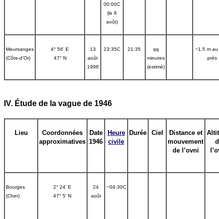
00:00C
(le 8
août)
Meursanges
4° 56’ E
13
23:35C
21:35
qq
~1,5 m au
(Côte-d’Or)
47° N
août
minutes
près
1998
(estimé)
IV. Étude de la vague de 1946
Lieu
Coordonnées
Date
Heure
Durée
Ciel
Distance et
Alti
approximatives
1946
civile
mouvement
d
de l’ovni
l’o
Bourges
2° 24’ E
24
~04:30C
(Cher)
47° 5’ N
août