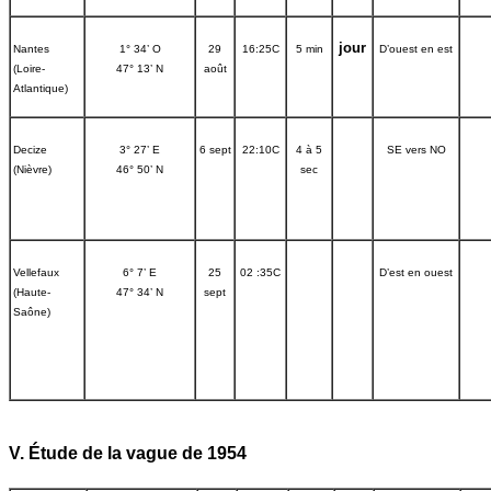
jour
Nantes
1° 34’ O
29
16:25C
5 min
D’ouest en est
(Loire-
47° 13’ N
août
Atlantique)
Decize
3° 27’ E
6 sept
22:10C
4 à 5
SE vers NO
(Nièvre)
46° 50’ N
sec
Vellefaux
6° 7’ E
25
02 :35C
D’est en ouest
(Haute-
47° 34’ N
sept
Saône)
V. Étude de la vague de 1954