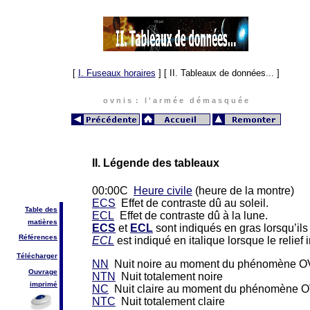
[
I. Fuseaux horaires
]
[ II. Tableaux de données... ]
o v n i s : l ' a r m é e d é m a s q u é e
II. Légende des tableaux
00:00C
Heure civile
(heure de la montre)
ECS
Effet de contraste dû au soleil.
Table des
ECL
Effet de contraste dû à la lune.
matières
ECS
et
ECL
sont indiqués en gras lorsqu’ils 
Références
ECL
est indiqué en italique lorsque le relief 
Télécharger
NN
Nuit noire au moment du phénomène O
Ouvrage
NTN
Nuit totalement noire
imprimé
NC
Nuit claire au moment du phénomène 
NTC
Nuit totalement claire