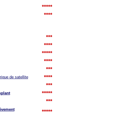
*****
****
***
****
*****
****
***
****
ique de satellite
***
*****
mplant
***
lèvement
*****