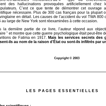
ient des hallucinations provoquées artificiellement chez
pulateurs. C’est ce que tente de démontrer cet ouvrage a
ntifique nécessaire. Plus de 300 cas français pour la plupart o
vingtaine en détail. Les causes de l’accident du vol TWA 800 qu
 au large de New York sont réexaminées à cette occasion.
 la dernière partie de ce livre, l’auteur répond aux object
taire " et montre que cette guerre psychologique était peut-être d
ritions de Fatima en 1917.
Mais les services secrets des
sent-ils au nom de la raison d’État ou sont-ils infiltrés par 
Copyright © 2003
L E S P A G E S E S S E N T I E L L E S
es scientifiques :