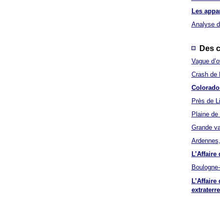
Les appar
Analyse d
Des ca
Vague d’o
Crash de R
Colorado 
Près de L
Plaine de 
Grande va
Ardennes,
L’Affaire
Boulogne-
L’Affaire
extraterre