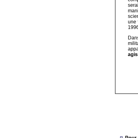
sera
mani
scie
une 
1996
Dans
mili
appa
agis
Pour l