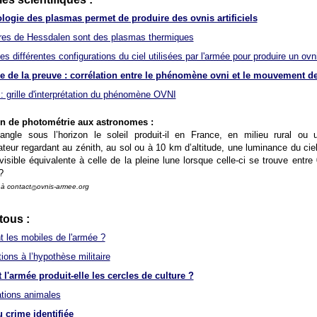
logie des plasmas permet de produire des ovnis artificiels
res de Hessdalen sont des plasmas thermiques
s différentes configurations du ciel utilisées par l'armée pour produire un ovni 
 de la preuve : corrélation entre le phénomène ovni et le mouvement de 
: grille d'interprétation du phénomène OVNI
n de photométrie aux astronomes :
angle sous l’horizon le soleil produit-il en France, en milieu rural ou ur
ateur regardant au zénith, au sol ou à 10 km d’altitude, une luminance du ci
visible équivalente à celle de la pleine lune lorsque celle-ci se trouve entre 
?
à contact
ovnis-armee.org
ous :
t les mobiles de l'armée ?
ions à l’hypothèse militaire
'armée produit-elle les cercles de culture ?
ations animales
 crime identifiée