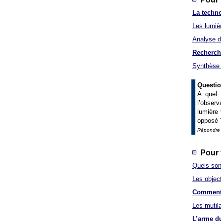
La techno
Les lumiè
Analyse de
Recherche
Synthèse 
Questio
A quel 
l’observ
lumière 
opposé 
Répondre 
Pour t
Quels son
Les object
Comment l
Les mutil
L’arme du