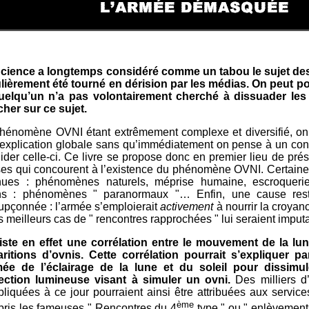
cience a longtemps considéré comme un tabou le sujet des 
lièrement été tourné en dérision par les médias. On peut 
uelqu’un n’a pas volontairement cherché à dissuader les 
her sur ce sujet.
hénomène OVNI étant extrêmement complexe et diversifié, on a
explication globale sans qu’immédiatement on pense à un cont
lider celle-ci. Ce livre se propose donc en premier lieu de pré
es qui concourent à l’existence du phénomène OVNI. Certaine
ues : phénomènes naturels, méprise humaine, escroqueri
ns : phénomènes " paranormaux "… Enfin, une cause rest
upçonnée : l’armée s’emploierait
activement
à nourrir la croyanc
es meilleurs cas de " rencontres rapprochées " lui seraient imput
xiste en effet une corrélation entre le mouvement de la lune
ritions d’ovnis. Cette corrélation pourrait s’expliquer pa
mée de l’éclairage de la lune et du soleil pour dissimu
ection lumineuse visant à simuler un ovni.
Des milliers d
pliquées à ce jour pourraient ainsi être attribuées aux services
ème
ris les fameuses " Rencontres du 4
type " ou " enlèvements