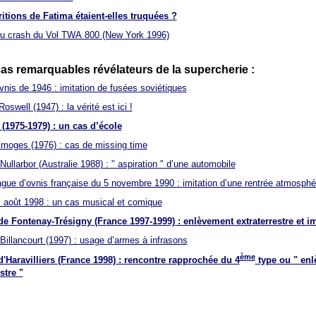
itions de Fatima étaient-elles truquées ?
u crash du Vol TWA 800 (New York 1996)
s remarquables révélateurs de la supercherie :
vnis de 1946 : imitation de fusées soviétiques
oswell (1947) : la vérité est ici !
(1975-1979) : un cas d’école
imoges (1976) : cas de missing time
Nullarbor (Australie 1988) : " aspiration " d’une automobile
gue d’ovnis française du 5 novembre 1990 : imitation d’une rentrée atmosphér
 août 1998 : un cas musical et comique
 de Fontenay-Trésigny (France 1997-1999) : enlèvement extraterrestre et i
Billancourt (1997) : usage d’armes à infrasons
ème
 d'Haravilliers (France 1998) : rencontre rapprochée du 4
type ou " en
stre "