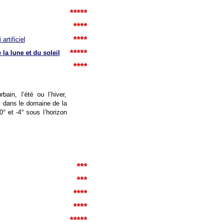
*****
****
****
artificiel
*****
la lune et du soleil
****
bain, l’été ou l’hiver,
el dans le domaine de la
0° et -4° sous l’horizon
***
***
****
****
*****