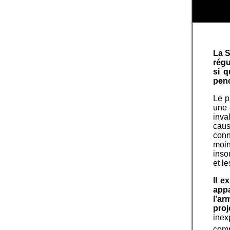
La S
régu
si q
penc
Le p
une 
inva
caus
conn
moi
inso
et l
Il e
appa
l’ar
proj
inex
comp