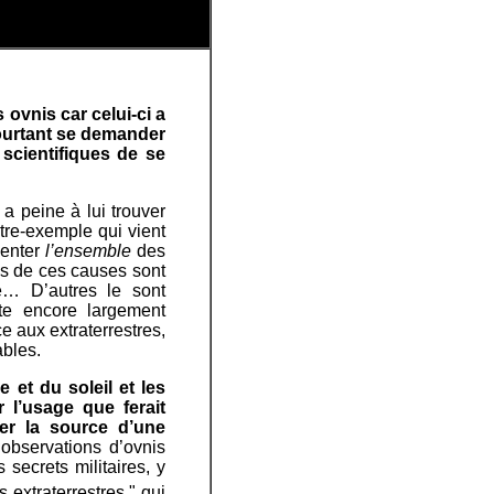
ovnis car celui-ci a
pourtant se demander
scientifiques de se
 peine à lui trouver
re-exemple qui vient
senter
l’ensemble
des
s de ces causes sont
e… D’autres le sont
e encore largement
e aux extraterrestres,
ables.
 et du soleil et les
r l’usage que ferait
ler la source d’une
’observations d’ovnis
 secrets militaires, y
 extraterrestres " qui