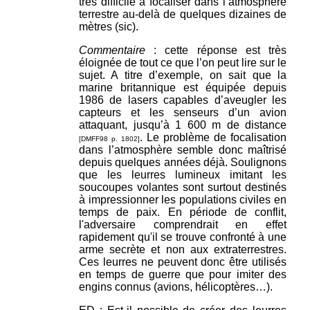
très difficile à focaliser dans l’atmosphère
terrestre au-delà de quelques dizaines de
mètres (sic).
Commentaire
: cette réponse est très
éloignée de tout ce que l’on peut lire sur le
sujet. A titre d’exemple, on sait que la
marine britannique est équipée depuis
1986 de lasers capables d’aveugler les
capteurs et les senseurs d’un avion
attaquant, jusqu’à 1 600 m de distance
. Le problème de focalisation
[DMFF98 p. 1802]
dans l’atmosphère semble donc maîtrisé
depuis quelques années déjà. Soulignons
que les leurres lumineux imitant les
soucoupes volantes sont surtout destinés
à impressionner les populations civiles en
temps de paix. En période de conflit,
l'adversaire comprendrait en effet
rapidement qu'il se trouve confronté à une
arme secrète et non aux extraterrestres.
Ces leurres ne peuvent donc être utilisés
en temps de guerre que pour imiter des
engins connus (avions, hélicoptères…).