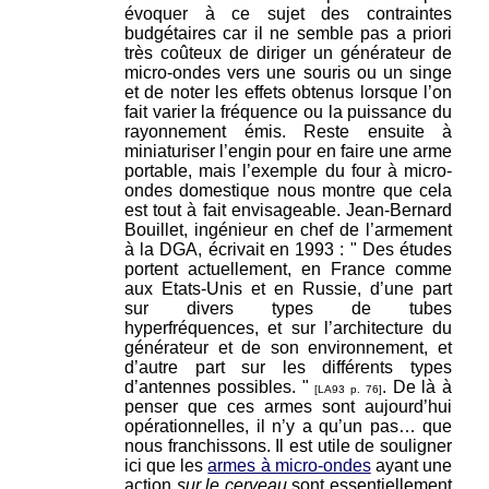
évoquer à ce sujet des contraintes
budgétaires car il ne semble pas a priori
très coûteux de diriger un générateur de
micro-ondes vers une souris ou un singe
et de noter les effets obtenus lorsque l’on
fait varier la fréquence ou la puissance du
rayonnement émis. Reste ensuite à
miniaturiser l’engin pour en faire une arme
portable, mais l’exemple du four à micro-
ondes domestique nous montre que cela
est tout à fait envisageable. Jean-Bernard
Bouillet, ingénieur en chef de l’armement
à la DGA, écrivait en 1993 : " Des études
portent actuellement, en France comme
aux Etats-Unis et en Russie, d’une part
sur divers types de tubes
hyperfréquences, et sur l’architecture du
générateur et de son environnement, et
d’autre part sur les différents types
d’antennes possibles. "
. De là à
[LA93 p. 76]
penser que ces armes sont aujourd’hui
opérationnelles, il n’y a qu’un pas… que
nous franchissons. Il est utile de souligner
ici que les
armes à micro-ondes
ayant une
action
sur le cerveau
sont essentiellement