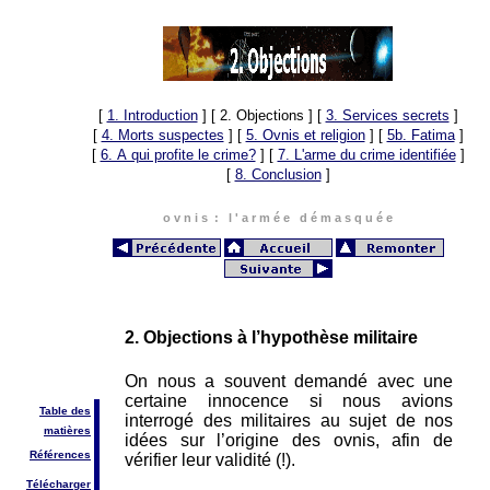
[
1. Introduction
]
[ 2. Objections ]
[
3. Services secrets
]
[
4. Morts suspectes
]
[
5. Ovnis et religion
]
[
5b. Fatima
]
[
6. A qui profite le crime?
]
[
7. L'arme du crime identifiée
]
[
8. Conclusion
]
o v n i s : l ' a r m é e d é m a s q u é e
2. Objections à l’hypothèse militaire
On nous a souvent demandé avec une
certaine innocence si nous avions
Table des
interrogé des militaires au sujet de nos
matières
idées sur l’origine des ovnis, afin de
Références
vérifier leur validité (!).
Télécharger