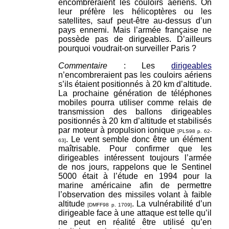
encombreraient les couloirs aériens. On
leur préfère les hélicoptères ou les
satellites, sauf peut-être au-dessus d’un
pays ennemi. Mais l’armée française ne
possède pas de dirigeables. D’ailleurs
pourquoi voudrait-on surveiller Paris ?
Commentaire
: Les
dirigeables
n’encombreraient pas les couloirs aériens
s’ils étaient positionnés à 20 km d’altitude.
La prochaine génération de téléphones
mobiles pourra utiliser comme relais de
transmission des ballons dirigeables
positionnés à 20 km d’altitude et stabilisés
par moteur à propulsion ionique
[PLS98 p. 62-
. Le vent semble donc être un élément
63]
maîtrisable. Pour confirmer que les
dirigeables intéressent toujours l’armée
de nos jours, rappelons que le Sentinel
5000 était à l’étude en 1994 pour la
marine américaine afin de permettre
l’observation des missiles volant à faible
altitude
. La vulnérabilité d’un
[DMFF98 p. 1709]
dirigeable face à une attaque est telle qu’il
ne peut en réalité être utilisé qu’en