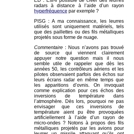
ED : Est-il possible de créer des leurres
radars à distance à l’aide d’un rayon
hyperfréquence
par exemple ?
PISG : A ma connaissance, les leurres
utilisés sont uniquement matériels, tels
que des paillettes ou des fils métalliques
projetés sous forme de nuage.
Commentaire
: Nous n’avons pas trouvé
de source qui viennent clairement
appuyer notre question mais il nous
semble utile de rappeler que dès les
années 50, les contrôleurs aériens et les
pilotes observaient parfois des échos sur
leurs écrans radar en même temps que
les apparitions d’ovnis. On invoquait
comme explication pour ces échos des
inversions de température dans
l’atmosphère. Dès lors, pourquoi ne pas
envisager que ces inversions de
température aient pu être provoquées
artificiellement à l’aide d’un rayon de
micro-ondes ? Notons à propos des fils
métalliques projetés par les avions pour
leurrer un missile attaquant qu’ils ont